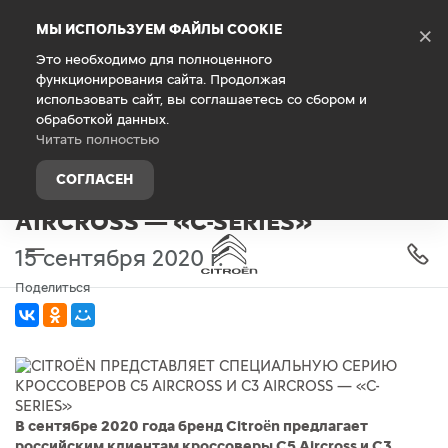
Debug Mode
МЫ ИСПОЛЬЗУЕМ ФАЙЛЫ COOKIE
×
Это необходимо для полноценного
функционирования сайта. Продолжая
Главная
О компании
Новости
использовать сайт, вы соглашаетесь со сбором и
обработкой данных.
CITROËN ПРЕДСТАВЛЯЕТ
Читать полностью
СПЕЦИАЛЬНУЮ СЕРИЮ
СОГЛАСЕН
КРОССОВЕРОВ C5 AIRCROSS И C3
AIRCROSS — «C-SERIES»
15 сентября 2020 г.
Поделиться
В сентябре 2020 года бренд Citroën предлагает
российским клиентам кроссоверы C5 Aircross и С3