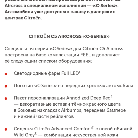
Aircross в специальном исполнении — «C-Series».
Автомобили уже доступны к заказу в дилерских
центрах Citroën.
CITROËN C5 AIRCROSS «C-SERIES»
Специальная серия «C-Series» для Citroën C5 Aircross
построена на базе комплектации FEEL и дополняет
её следующим списком оборудования:
1
Светодиодные фары Full LED
Логотип «C-Series» на передних крыльях автомобиля
2
Пакет персонализации Annodized Deep Red
— декоративные вставки тёмно-красного цвета
в боковых накладках Airbumps, переднем бампере
и нижней части рейлингов
Сиденья Citroën Advanced Comfort® с новой обивкой
3
Wild Grey
— комбинация искусственной кожи