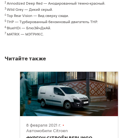
2
Annodized Deep Red — Анодированный темно-красный.
3
Wild Grey — Дикий серый.
4
Top Rear Vision — Вид сверху сзади.
5
THP — Турбированный бензиновый двигатель THP.
6
BlueHDi — БлюЭйчДиАй.
7
MATRIX — МЭТРИКС.
Читайте также
8 февраля 2021 г.
Автомобили Citroen