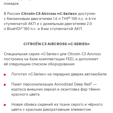
поездок.
В России
Citroën C5 Aircross «C-Series»
доступен
5
c бензиновым двигателем 1.6 л THP
150 л.с. и 6-ти
ступенчатой АКП и c дизельным двигателем 2.0
6
л BlueHDi
180 л.с. и 8-ми ступенчатой АКП.
CITROËN C3 AIRCROSS «C-SERIES»
Специальная серия «C-Series» для Citroën C3 Aircross
построена на базе комплектации FEEL и дополняет
её следующим списком оборудования:
Логотип «C-Series» на передних дверях автомобиля
2
Пакет персонализации Annodized Deep Red
—
корпуса внешних зеркал и окантовка фар тёмно-
красного цвета
Новая обивка сидений из ткани серого и чёрного
цвета с красным декоративным элементом