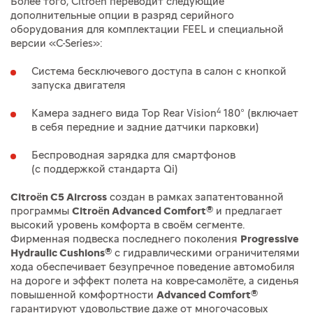
Более того, Citroën переводит следующие
дополнительные опции в разряд серийного
оборудования для комплектации FEEL и специальной
версии «C-Series»:
Система бесключевого доступа в салон с кнопкой
запуска двигателя
4
Камера заднего вида Top Rear Vision
180° (включает
в себя передние и задние датчики парковки)
Беспроводная зарядка для смартфонов
(с поддержкой стандарта Qi)
Citroën C5 Aircross
создан в рамках запатентованной
программы
Citroën Advanced Comfort®
и предлагает
высокий уровень комфорта в своём сегменте.
Фирменная подвеска последнего поколения
Progressive
Hydraulic Cushions®
с гидравлическими ограничителями
хода обеспечивает безупречное поведение автомобиля
на дороге и эффект полета на ковре-самолёте, а сиденья
повышенной комфортности
Advanced Comfort®
гарантируют удовольствие даже от многочасовых